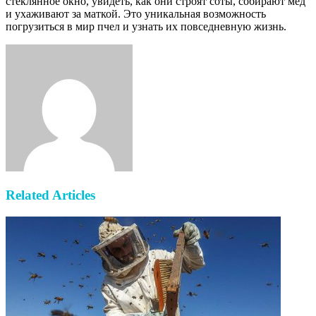
стеклянное окно, увидеть, как они строят соты, собирают мед
и ухаживают за маткой. Это уникальная возможность
погрузиться в мир пчел и узнать их повседневную жизнь.
Facebook
Twitter
LinkedIn
Tumblr
Pinterest
Reddit
VKontakte
Odnoklassniki
Skype
WhatsApp
Telegram
Viber
Share
Print
via
Email
Related Articles