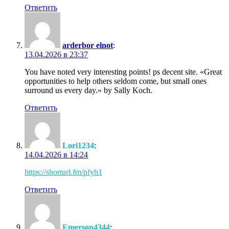
Ответить
arderbor elnot
:
13.04.2026 в 23:37
You have noted very interesting points! ps decent site. «Great
opportunities to help others seldom come, but small ones
surround us every day.» by Sally Koch.
Ответить
Lori1234
:
14.04.2026 в 14:24
https://shorturl.fm/pfyh1
Ответить
Emerson4344
: